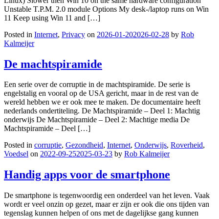
Linux) Slower then Win 10 on the same hardware configuration
Unstable T.P.M. 2.0 module Options My desk-/laptop runs on Win
11 Keep using Win 11 and […]
Posted in
Internet
,
Privacy
on
2026-01-20
2026-02-28
by
Rob
Kalmeijer
De machtspiramide
Een serie over de corruptie in de machtspiramide. De serie is
engelstalig en vooral op de USA gericht, maar in de rest van de
wereld hebben we er ook mee te maken. De documentaire heeft
nederlands ondertiteling. De Machtspiramide – Deel 1: Machtig
onderwijs De Machtspiramide – Deel 2: Machtige media De
Machtspiramide – Deel […]
Posted in
corruptie
,
Gezondheid
,
Internet
,
Onderwijs
,
Roverheid
,
Voedsel
on
2022-09-25
2025-03-23
by
Rob Kalmeijer
Handig apps voor de smartphone
De smartphone is tegenwoordig een onderdeel van het leven. Vaak
wordt er veel onzin op gezet, maar er zijn er ook die ons tijden van
tegenslag kunnen helpen of ons met de dagelijkse gang kunnen