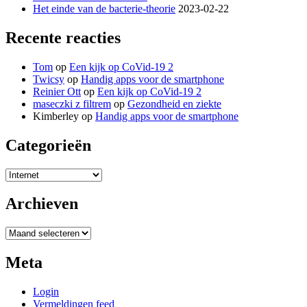
Het einde van de bacterie-theorie
2023-02-22
Recente reacties
Tom
op
Een kijk op CoVid-19 2
Twicsy
op
Handig apps voor de smartphone
Reinier Ott
op
Een kijk op CoVid-19 2
maseczki z filtrem
op
Gezondheid en ziekte
Kimberley
op
Handig apps voor de smartphone
Categorieën
Categorieën
Archieven
Archieven
Meta
Login
Vermeldingen feed