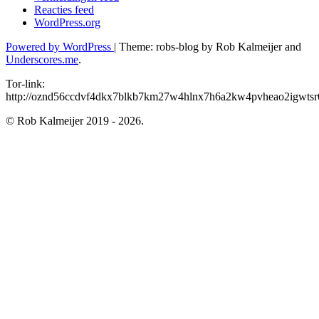
Reacties feed
WordPress.org
Powered by WordPress
|
Theme: robs-blog by Rob Kalmeijer and
Underscores.me
.
Tor-link:
http://oznd56ccdvf4dkx7blkb7km27w4hlnx7h6a2kw4pvheao2igwtsr6
© Rob Kalmeijer 2019 - 2026.