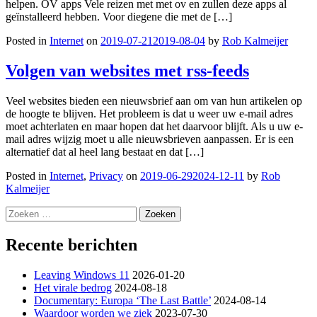
helpen. OV apps Vele reizen met met ov en zullen deze apps al
geïnstalleerd hebben. Voor diegene die met de […]
Posted in
Internet
on
2019-07-21
2019-08-04
by
Rob Kalmeijer
Volgen van websites met rss-feeds
Veel websites bieden een nieuwsbrief aan om van hun artikelen op
de hoogte te blijven. Het probleem is dat u weer uw e-mail adres
moet achterlaten en maar hopen dat het daarvoor blijft. Als u uw e-
mail adres wijzig moet u alle nieuwsbrieven aanpassen. Er is een
alternatief dat al heel lang bestaat en dat […]
Posted in
Internet
,
Privacy
on
2019-06-29
2024-12-11
by
Rob
Kalmeijer
Zoeken
naar:
Recente berichten
Leaving Windows 11
2026-01-20
Het virale bedrog
2024-08-18
Documentary: Europa ‘The Last Battle’
2024-08-14
Waardoor worden we ziek
2023-07-30