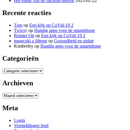
Het einde van de bacterie-theorie
2023-02-22
Recente reacties
Tom
op
Een kijk op CoVid-19 2
Twicsy
op
Handig apps voor de smartphone
Reinier Ott
op
Een kijk op CoVid-19 2
maseczki z filtrem
op
Gezondheid en ziekte
Kimberley
op
Handig apps voor de smartphone
Categorieën
Categorieën
Archieven
Archieven
Meta
Login
Vermeldingen feed