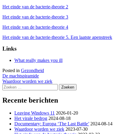
Het einde van de bacterie-theorie 2
Het einde van de bacterie-theorie 3
Het einde van de bacterie-theorie 4
Het einde van de bacterie-theorie 5. Een laatste apenstreek
Links
What really makes you ill
Posted in
Gezondheid
Bericht
De machtspiramide
Waardoor worden we ziek
navigatie
Zoeken
naar:
Recente berichten
Leaving Windows 11
2026-01-20
Het virale bedrog
2024-08-18
Documentary: Europa ‘The Last Battle’
2024-08-14
Waardoor worden we ziek
2023-07-30