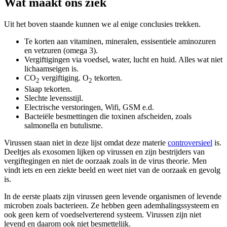
Wat maakt ons ziek
Uit het boven staande kunnen we al enige conclusies trekken.
Te korten aan vitaminen, mineralen, essisentiele aminozuren
en vetzuren (omega 3).
Vergiftigingen via voedsel, water, lucht en huid. Alles wat niet
lichaamseigen is.
CO
vergiftiging. O
tekorten.
2
2
Slaap tekorten.
Slechte levensstijl.
Electrische verstoringen, Wifi, GSM e.d.
Bacteiële besmettingen die toxinen afscheiden, zoals
salmonella en butulisme.
Virussen staan niet in deze lijst omdat deze materie
controversieel
is.
Deeltjes als exosomen lijken op virussen en zijn bestrijders van
vergiftegingen en niet de oorzaak zoals in de virus theorie. Men
vindt iets en een ziekte beeld en weet niet van de oorzaak en gevolg
is.
In de eerste plaats zijn virussen geen levende organismen of levende
microben zoals bacterieen. Ze hebben geen ademhalingssysteem en
ook geen kern of voedselverterend systeem. Virussen zijn niet
levend en daarom ook niet besmettelijk.