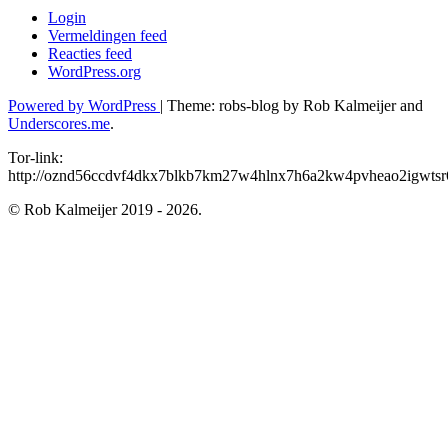
Login
Vermeldingen feed
Reacties feed
WordPress.org
Powered by WordPress
|
Theme: robs-blog by Rob Kalmeijer and
Underscores.me
.
Tor-link:
http://oznd56ccdvf4dkx7blkb7km27w4hlnx7h6a2kw4pvheao2igwtsr6
© Rob Kalmeijer 2019 - 2026.