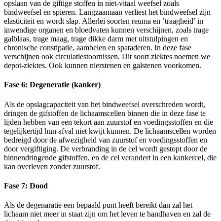
opslaan van de giftige stoffen in niet-vitaal weefsel zoals
bindweefsel en spieren. Langzaamaan verliest het bindweefsel zijn
elasticiteit en wordt slap. Allerlei soorten reuma en ’traagheid’ in
inwendige organen en bloedvaten kunnen verschijnen, zoals trage
galblaas, trage maag, trage dikke darm met uitstulpingen en
chronische constipatie, aambeien en spataderen. In deze fase
verschijnen ook circulatiestoornissen. Dit soort ziektes noemen we
depot-ziektes. Ook kunnen nierstenen en galstenen voorkomen.
Fase 6: Degeneratie (kanker)
Als de opslagcapaciteit van het bindweefsel overschreden wordt,
dringen de gifstoffen de lichaamscellen binnen die in deze fase te
lijden hebben van een tekort aan zuurstof en voedingsstoffen en die
tegelijkertijd hun afval niet kwijt kunnen. De lichaamscellen worden
bedreigd door de afwezigheid van zuurstof en voedingsstoffen en
door vergiftiging. De verbranding in de cel wordt gestopt door de
binnendringende gifstoffen, en de cel verandert in een kankercel, die
kan overleven zonder zuurstof.
Fase 7: Dood
Als de degenaratie een bepaald punt heeft bereikt dan zal het
lichaam niet meer in staat zijn om het leven te handhaven en zal de