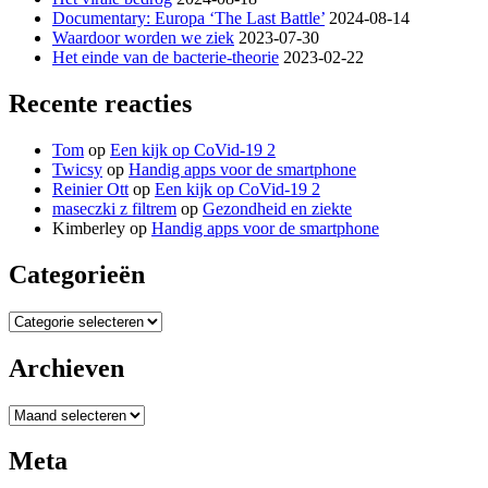
Documentary: Europa ‘The Last Battle’
2024-08-14
Waardoor worden we ziek
2023-07-30
Het einde van de bacterie-theorie
2023-02-22
Recente reacties
Tom
op
Een kijk op CoVid-19 2
Twicsy
op
Handig apps voor de smartphone
Reinier Ott
op
Een kijk op CoVid-19 2
maseczki z filtrem
op
Gezondheid en ziekte
Kimberley
op
Handig apps voor de smartphone
Categorieën
Categorieën
Archieven
Archieven
Meta