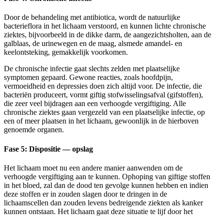
Door de behandeling met antibiotica, wordt de natuurlijke
bacterieflora in het lichaam verstoord, en kunnen lichte chronische
ziektes, bijvoorbeeld in de dikke darm, de aangezichtsholten, aan de
galblaas, de urinewegen en de maag, alsmede amandel- en
keelontsteking, gemakkelijk voorkomen.
De chronische infectie gaat slechts zelden met plaatselijke
symptomen gepaard. Gewone reacties, zoals hoofdpijn,
vermoeidheid en depressies doen zich altijd voor. De infectie, die
bacteriën produceert, vormt giftig stofwisselingsafval (gifstoffen),
die zeer veel bijdragen aan een verhoogde vergiftiging. Alle
chronische ziektes gaan vergezeld van een plaatselijke infectie, op
een of meer plaatsen in het lichaam, gewoonlijk in de hierboven
genoemde organen.
Fase 5: Dispositie — opslag
Het lichaam moet nu een andere manier aanwenden om de
verhoogde vergiftiging aan te kunnen. Ophoping van giftige stoffen
in het bloed, zal dan de dood ten gevolge kunnen hebben en indien
deze stoffen er in zouden slagen door te dringen in de
lichaamscellen dan zouden levens bedreigende ziekten als kanker
kunnen ontstaan. Het lichaam gaat deze situatie te lijf door het