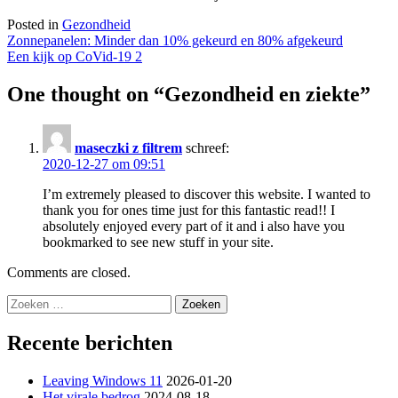
Posted in
Gezondheid
Bericht
Zonnepanelen: Minder dan 10% gekeurd en 80% afgekeurd
Een kijk op CoVid-19 2
navigatie
One thought on “
Gezondheid en ziekte
”
maseczki z filtrem
schreef:
2020-12-27 om 09:51
I’m extremely pleased to discover this website. I wanted to
thank you for ones time just for this fantastic read!! I
absolutely enjoyed every part of it and i also have you
bookmarked to see new stuff in your site.
Comments are closed.
Zoeken
naar:
Recente berichten
Leaving Windows 11
2026-01-20
Het virale bedrog
2024-08-18