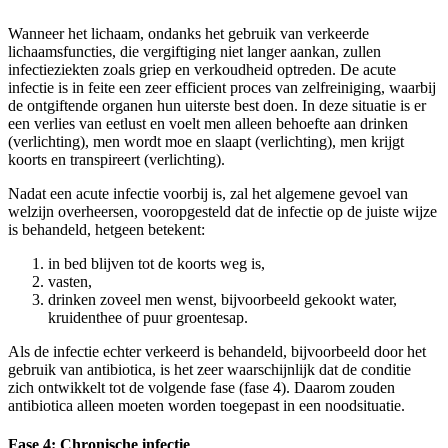
Wanneer het lichaam, ondanks het gebruik van verkeerde
lichaamsfuncties, die vergiftiging niet langer aankan, zullen
infectieziekten zoals griep en verkoudheid optreden. De acute
infectie is in feite een zeer efficient proces van zelfreiniging, waarbij
de ontgiftende organen hun uiterste best doen. In deze situatie is er
een verlies van eetlust en voelt men alleen behoefte aan drinken
(verlichting), men wordt moe en slaapt (verlichting), men krijgt
koorts en transpireert (verlichting).
Nadat een acute infectie voorbij is, zal het algemene gevoel van
welzijn overheersen, vooropgesteld dat de infectie op de juiste wijze
is behandeld, hetgeen betekent:
in bed blijven tot de koorts weg is,
vasten,
drinken zoveel men wenst, bijvoorbeeld gekookt water,
kruidenthee of puur groentesap.
Als de infectie echter verkeerd is behandeld, bijvoorbeeld door het
gebruik van antibiotica, is het zeer waarschijnlijk dat de conditie
zich ontwikkelt tot de volgende fase (fase 4). Daarom zouden
antibiotica alleen moeten worden toegepast in een noodsituatie.
Fase 4: Chronische infectie