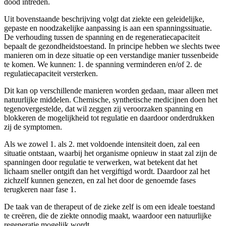
dood intreden.
Uit bovenstaande beschrijving volgt dat ziekte een geleidelijke,
gepaste en noodzakelijke aanpassing is aan een spanningssituatie.
De verhouding tussen de spanning en de regeneratiecapaciteit
bepaalt de gezondheidstoestand. In principe hebben we slechts twee
manieren om in deze situatie op een verstandige manier tussenbeide
te komen. We kunnen: 1. de spanning verminderen en/of 2. de
regulatiecapaciteit versterken.
Dit kan op verschillende manieren worden gedaan, maar alleen met
natuurlijke middelen. Chemische, synthetische medicijnen doen het
tegenovergestelde, dat wil zeggen zij veroorzaken spanning en
blokkeren de mogelijkheid tot regulatie en daardoor onderdrukken
zij de symptomen.
Als we zowel 1. als 2. met voldoende intensiteit doen, zal een
situatie ontstaan, waarbij het organisme opnieuw in staat zal zijn de
spanningen door regulatie te verwerken, wat betekent dat het
lichaam sneller ontgift dan het vergiftigd wordt. Daardoor zal het
zichzelf kunnen genezen, en zal het door de genoemde fases
terugkeren naar fase 1.
De taak van de therapeut of de zieke zelf is om een ideale toestand
te creëren, die de ziekte onnodig maakt, waardoor een natuurlijke
regeneratie mogelijk wordt.