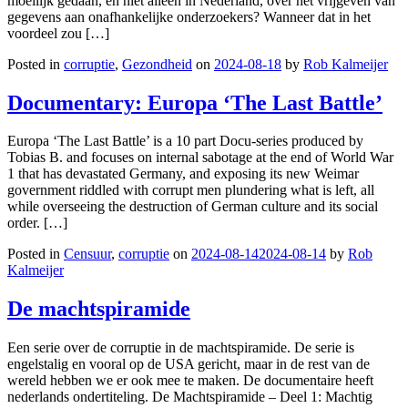
moeilijk gedaan, en niet alleen in Nederland, over het vrijgeven van
gegevens aan onafhankelijke onderzoekers? Wanneer dat in het
voordeel zou […]
Posted in
corruptie
,
Gezondheid
on
2024-08-18
by
Rob Kalmeijer
Documentary: Europa ‘The Last Battle’
Europa ‘The Last Battle’ is a 10 part Docu-series produced by
Tobias B. and focuses on internal sabotage at the end of World War
1 that has devastated Germany, and exposing its new Weimar
government riddled with corrupt men plundering what is left, all
while overseeing the destruction of German culture and its social
order. […]
Posted in
Censuur
,
corruptie
on
2024-08-14
2024-08-14
by
Rob
Kalmeijer
De machtspiramide
Een serie over de corruptie in de machtspiramide. De serie is
engelstalig en vooral op de USA gericht, maar in de rest van de
wereld hebben we er ook mee te maken. De documentaire heeft
nederlands ondertiteling. De Machtspiramide – Deel 1: Machtig