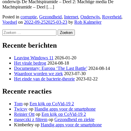
onderwijs De Machtspiramide – Deel 2: Machtige media De
Machtspiramide – Deel […]
Posted in
corruptie
,
Gezondheid
,
Internet
,
Onderwijs
,
Roverheid
,
Voedsel
on
2022-09-25
2025-03-23
by
Rob Kalmeijer
Zoeken
naar:
Recente berichten
Leaving Windows 11
2026-01-20
Het virale bedrog
2024-08-18
Documentary: Europa ‘The Last Battle’
2024-08-14
Waardoor worden we ziek
2023-07-30
Het einde van de bacterie-theorie
2023-02-22
Recente reacties
Tom
op
Een kijk op CoVid-19 2
Twicsy
op
Handig apps voor de smartphone
Reinier Ott
op
Een kijk op CoVid-19 2
maseczki z filtrem
op
Gezondheid en ziekte
Kimberley
op
Handig apps voor de smartphone