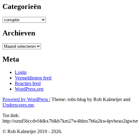
Categorieën
Categorieën
Archieven
Archieven
Meta
Login
Vermeldingen feed
Reacties feed
WordPress.org
Powered by WordPress
|
Theme: robs-blog by Rob Kalmeijer and
Underscores.me
.
Tor-link:
http://oznd56ccdvf4dkx7blkb7km27w4hlnx7h6a2kw4pvheao2igwtsr6
© Rob Kalmeijer 2019 - 2026.