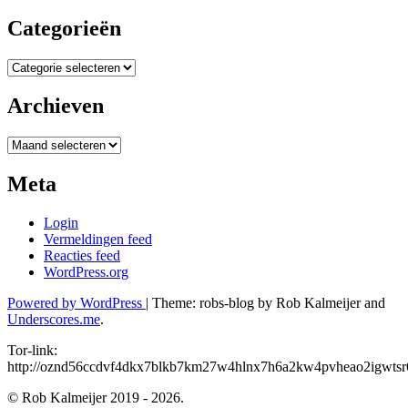
Categorieën
Categorieën
Archieven
Archieven
Meta
Login
Vermeldingen feed
Reacties feed
WordPress.org
Powered by WordPress
|
Theme: robs-blog by Rob Kalmeijer and
Underscores.me
.
Tor-link:
http://oznd56ccdvf4dkx7blkb7km27w4hlnx7h6a2kw4pvheao2igwtsr6
© Rob Kalmeijer 2019 - 2026.