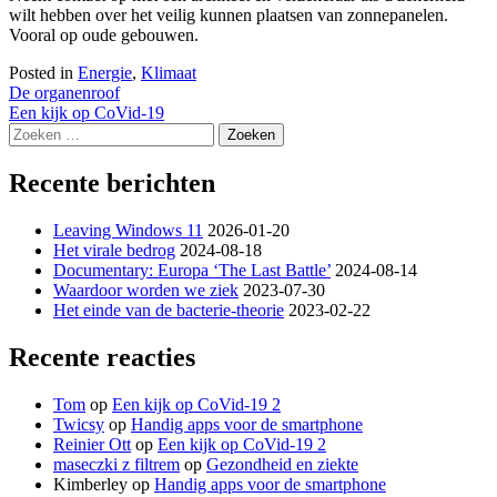
wilt hebben over het veilig kunnen plaatsen van zonnepanelen.
Vooral op oude gebouwen.
Posted in
Energie
,
Klimaat
Bericht
De organenroof
Een kijk op CoVid-19
navigatie
Zoeken
naar:
Recente berichten
Leaving Windows 11
2026-01-20
Het virale bedrog
2024-08-18
Documentary: Europa ‘The Last Battle’
2024-08-14
Waardoor worden we ziek
2023-07-30
Het einde van de bacterie-theorie
2023-02-22
Recente reacties
Tom
op
Een kijk op CoVid-19 2
Twicsy
op
Handig apps voor de smartphone
Reinier Ott
op
Een kijk op CoVid-19 2
maseczki z filtrem
op
Gezondheid en ziekte
Kimberley
op
Handig apps voor de smartphone